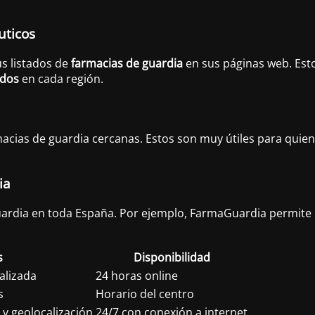
uticos
s listados de
farmacias de guardia
en sus páginas web. Esto
idos
en cada región.
rmacias de guardia cercanas. Estos son muy útiles para qui
ia
ardia en toda España. Por ejemplo, FarmaGuardia permite 
s
Disponibilidad
ualizada
24 horas online
s
Horario del centro
y geolocalización
24/7 con conexión a internet